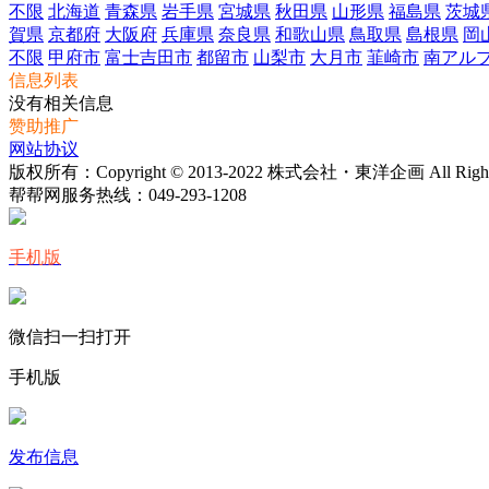
不限
北海道
青森県
岩手県
宮城県
秋田県
山形県
福島県
茨城
賀県
京都府
大阪府
兵庫県
奈良県
和歌山県
鳥取県
島根県
岡
不限
甲府市
富士吉田市
都留市
山梨市
大月市
韮崎市
南アル
信息列表
没有相关信息
赞助推广
网站协议
版权所有：Copyright © 2013-2022 株式会社・東洋企画 All Rights 
帮帮网服务热线：
049-293-1208
手机版
微信扫一扫打开
手机版
发布信息