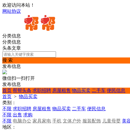
欢迎访问本站！
网站协议
分类信息
分类信息
头条文章
搜 索
发布信息
微信扫一扫打开
发布信息
首页
帮帮头条
求职招聘
房屋租售
物品买卖
二手车
便民信息
首页
>
物品买卖
类别：
不限
求职招聘
房屋租售
物品买卖
二手车
便民信息
不限
出售
求购
不限
电脑办公
家具家电
手机
文体户外
服装配饰
儿童母婴
美
地区：