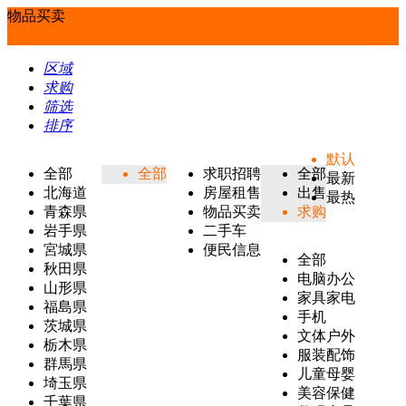
物品买卖
区域
求购
筛选
排序
默认
全部
全部
求职招聘
全部
最新
北海道
房屋租售
出售
最热
青森県
物品买卖
求购
岩手県
二手车
宮城県
便民信息
全部
秋田県
电脑办公
山形県
家具家电
福島県
手机
茨城県
文体户外
栃木県
服装配饰
群馬県
儿童母婴
埼玉県
美容保健
千葉県