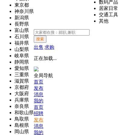
数码产品
東京都
居家日常
神奈川県
交通工具
新潟県
其他
長野県
富山県
石川県
搜索
福井県
出售
求购
山梨県
岐阜県
正在加载...
静岡県
愛知県
三重県
全局导航
滋賀県
首页
京都府
发布
大阪府
消息
兵庫県
我的
奈良県
首页
和歌山県
招聘
鳥取県
发布
島根県
消息
岡山県
我的