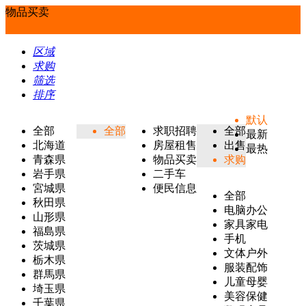
物品买卖
区域
求购
筛选
排序
默认
全部
全部
求职招聘
全部
最新
北海道
房屋租售
出售
最热
青森県
物品买卖
求购
岩手県
二手车
宮城県
便民信息
全部
秋田県
电脑办公
山形県
家具家电
福島県
手机
茨城県
文体户外
栃木県
服装配饰
群馬県
儿童母婴
埼玉県
美容保健
千葉県