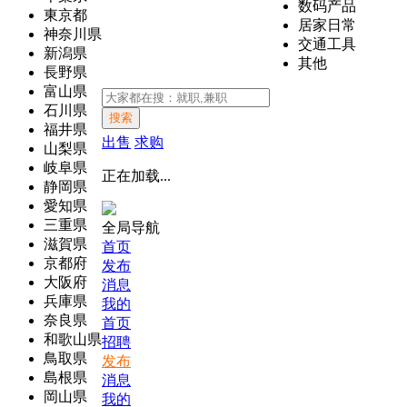
数码产品
東京都
居家日常
神奈川県
交通工具
新潟県
其他
長野県
富山県
石川県
搜索
福井県
出售
求购
山梨県
岐阜県
正在加载...
静岡県
愛知県
三重県
全局导航
滋賀県
首页
京都府
发布
大阪府
消息
兵庫県
我的
奈良県
首页
和歌山県
招聘
鳥取県
发布
島根県
消息
岡山県
我的