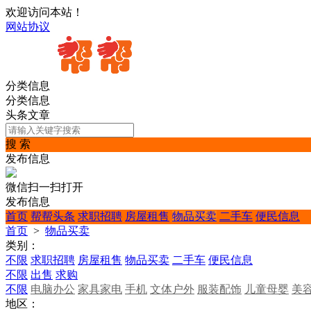
欢迎访问本站！
网站协议
分类信息
分类信息
头条文章
搜 索
发布信息
微信扫一扫打开
发布信息
首页
帮帮头条
求职招聘
房屋租售
物品买卖
二手车
便民信息
首页
>
物品买卖
类别：
不限
求职招聘
房屋租售
物品买卖
二手车
便民信息
不限
出售
求购
不限
电脑办公
家具家电
手机
文体户外
服装配饰
儿童母婴
美
地区：