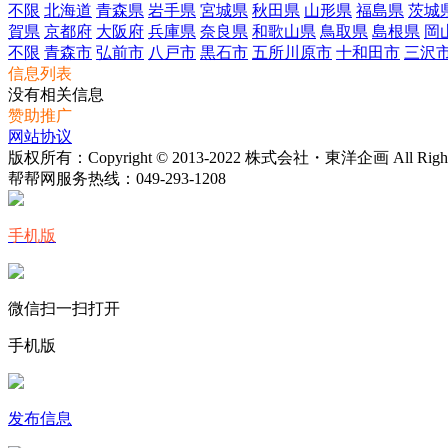
不限
北海道
青森県
岩手県
宮城県
秋田県
山形県
福島県
茨城
賀県
京都府
大阪府
兵庫県
奈良県
和歌山県
鳥取県
島根県
岡
不限
青森市
弘前市
八戸市
黒石市
五所川原市
十和田市
三沢
信息列表
没有相关信息
赞助推广
网站协议
版权所有：Copyright © 2013-2022 株式会社・東洋企画 All Rights 
帮帮网服务热线：
049-293-1208
手机版
微信扫一扫打开
手机版
发布信息