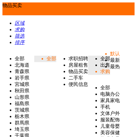
物品买卖
区域
求购
筛选
排序
默认
全部
全部
求职招聘
全部
最新
北海道
房屋租售
出售
最热
青森県
物品买卖
求购
岩手県
二手车
宮城県
便民信息
全部
秋田県
电脑办公
山形県
家具家电
福島県
手机
茨城県
文体户外
栃木県
服装配饰
群馬県
儿童母婴
埼玉県
美容保健
千葉県