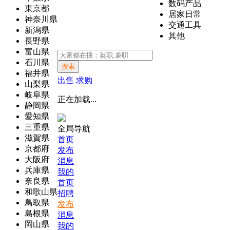
数码产品
東京都
居家日常
神奈川県
交通工具
新潟県
其他
長野県
富山県
石川県
搜索
福井県
出售
求购
山梨県
岐阜県
正在加载...
静岡県
愛知県
三重県
全局导航
滋賀県
首页
京都府
发布
大阪府
消息
兵庫県
我的
奈良県
首页
和歌山県
招聘
鳥取県
发布
島根県
消息
岡山県
我的