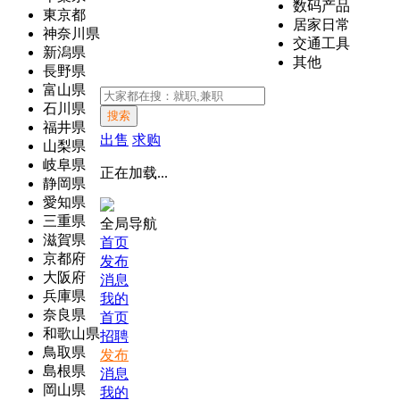
数码产品
東京都
居家日常
神奈川県
交通工具
新潟県
其他
長野県
富山県
石川県
搜索
福井県
出售
求购
山梨県
岐阜県
正在加载...
静岡県
愛知県
三重県
全局导航
滋賀県
首页
京都府
发布
大阪府
消息
兵庫県
我的
奈良県
首页
和歌山県
招聘
鳥取県
发布
島根県
消息
岡山県
我的