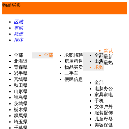
物品买卖
区域
求购
筛选
排序
默认
全部
全部
求职招聘
全部
最新
北海道
房屋租售
出售
最热
青森県
物品买卖
求购
岩手県
二手车
宮城県
便民信息
全部
秋田県
电脑办公
山形県
家具家电
福島県
手机
茨城県
文体户外
栃木県
服装配饰
群馬県
儿童母婴
埼玉県
美容保健
千葉県