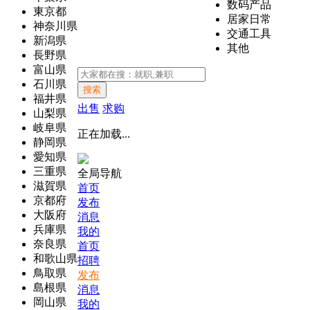
数码产品
東京都
居家日常
神奈川県
交通工具
新潟県
其他
長野県
富山県
石川県
搜索
福井県
出售
求购
山梨県
岐阜県
正在加载...
静岡県
愛知県
三重県
全局导航
滋賀県
首页
京都府
发布
大阪府
消息
兵庫県
我的
奈良県
首页
和歌山県
招聘
鳥取県
发布
島根県
消息
岡山県
我的