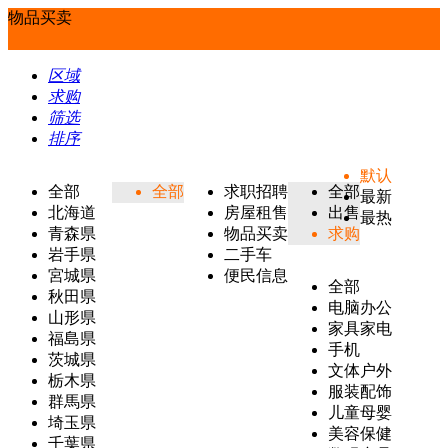
物品买卖
区域
求购
筛选
排序
默认
全部
全部
求职招聘
全部
最新
北海道
房屋租售
出售
最热
青森県
物品买卖
求购
岩手県
二手车
宮城県
便民信息
全部
秋田県
电脑办公
山形県
家具家电
福島県
手机
茨城県
文体户外
栃木県
服装配饰
群馬県
儿童母婴
埼玉県
美容保健
千葉県