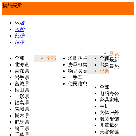
物品买卖
区域
求购
筛选
排序
默认
全部
全部
求职招聘
全部
最新
北海道
房屋租售
出售
最热
青森県
物品买卖
求购
岩手県
二手车
宮城県
便民信息
全部
秋田県
电脑办公
山形県
家具家电
福島県
手机
茨城県
文体户外
栃木県
服装配饰
群馬県
儿童母婴
埼玉県
美容保健
千葉県