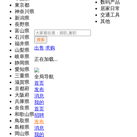
数码产品
東京都
居家日常
神奈川県
交通工具
新潟県
其他
長野県
富山県
石川県
搜索
福井県
出售
求购
山梨県
岐阜県
正在加载...
静岡県
愛知県
三重県
全局导航
滋賀県
首页
京都府
发布
大阪府
消息
兵庫県
我的
奈良県
首页
和歌山県
招聘
鳥取県
发布
島根県
消息
岡山県
我的