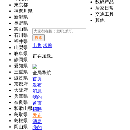
数码产品
東京都
居家日常
神奈川県
交通工具
新潟県
其他
長野県
富山県
石川県
搜索
福井県
出售
求购
山梨県
岐阜県
正在加载...
静岡県
愛知県
三重県
全局导航
滋賀県
首页
京都府
发布
大阪府
消息
兵庫県
我的
奈良県
首页
和歌山県
招聘
鳥取県
发布
島根県
消息
岡山県
我的