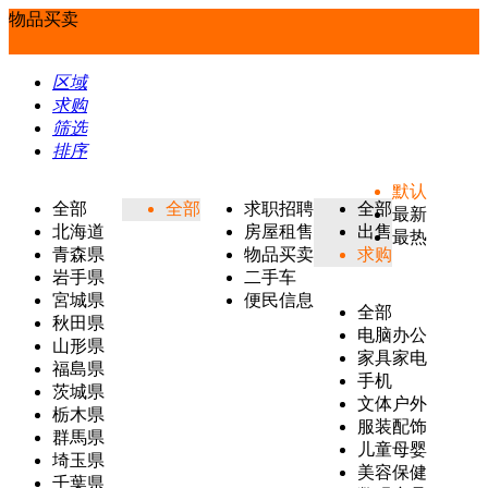
物品买卖
区域
求购
筛选
排序
默认
全部
全部
求职招聘
全部
最新
北海道
房屋租售
出售
最热
青森県
物品买卖
求购
岩手県
二手车
宮城県
便民信息
全部
秋田県
电脑办公
山形県
家具家电
福島県
手机
茨城県
文体户外
栃木県
服装配饰
群馬県
儿童母婴
埼玉県
美容保健
千葉県