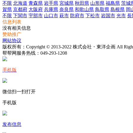
不限
北海道
青森県
岩手県
宮城県
秋田県
山形県
福島県
茨城
賀県
京都府
大阪府
兵庫県
奈良県
和歌山県
鳥取県
島根県
岡
不限
下関市
宇部市
山口市
萩市
防府市
下松市
岩国市
光市
長
信息列表
没有相关信息
赞助推广
网站协议
版权所有：Copyright © 2013-2022 株式会社・東洋企画 All Rights 
帮帮网服务热线：
049-293-1208
手机版
微信扫一扫打开
手机版
发布信息