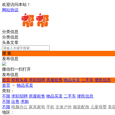
欢迎访问本站！
网站协议
分类信息
分类信息
头条文章
搜 索
发布信息
微信扫一扫打开
发布信息
首页
帮帮头条
求职招聘
房屋租售
物品买卖
二手车
便民信息
首页
>
物品买卖
类别：
不限
求职招聘
房屋租售
物品买卖
二手车
便民信息
不限
出售
求购
不限
电脑办公
家具家电
手机
文体户外
服装配饰
儿童母婴
美
地区：