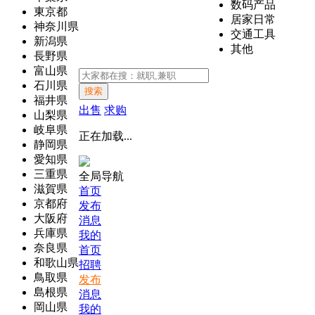
数码产品
東京都
居家日常
神奈川県
交通工具
新潟県
其他
長野県
富山県
石川県
搜索
福井県
出售
求购
山梨県
岐阜県
正在加载...
静岡県
愛知県
三重県
全局导航
滋賀県
首页
京都府
发布
大阪府
消息
兵庫県
我的
奈良県
首页
和歌山県
招聘
鳥取県
发布
島根県
消息
岡山県
我的