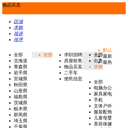
物品买卖
区域
求购
筛选
排序
默认
全部
全部
求职招聘
全部
最新
北海道
房屋租售
出售
最热
青森県
物品买卖
求购
岩手県
二手车
宮城県
便民信息
全部
秋田県
电脑办公
山形県
家具家电
福島県
手机
茨城県
文体户外
栃木県
服装配饰
群馬県
儿童母婴
埼玉県
美容保健
千葉県