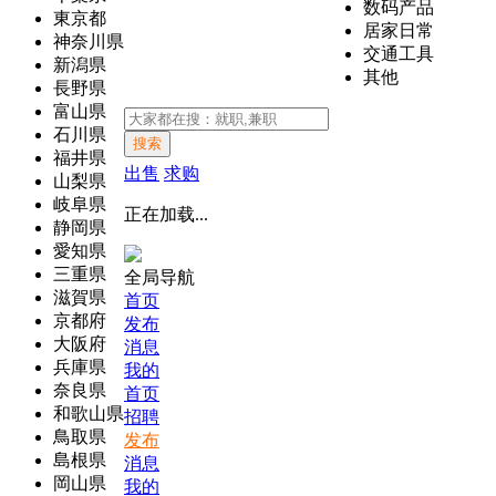
数码产品
東京都
居家日常
神奈川県
交通工具
新潟県
其他
長野県
富山県
石川県
搜索
福井県
出售
求购
山梨県
岐阜県
正在加载...
静岡県
愛知県
三重県
全局导航
滋賀県
首页
京都府
发布
大阪府
消息
兵庫県
我的
奈良県
首页
和歌山県
招聘
鳥取県
发布
島根県
消息
岡山県
我的