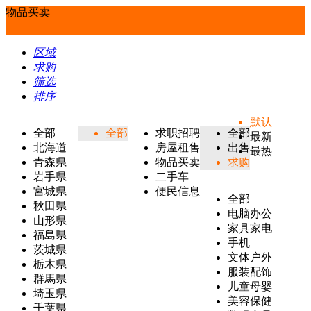
物品买卖
区域
求购
筛选
排序
默认
全部
全部
求职招聘
全部
最新
北海道
房屋租售
出售
最热
青森県
物品买卖
求购
岩手県
二手车
宮城県
便民信息
全部
秋田県
电脑办公
山形県
家具家电
福島県
手机
茨城県
文体户外
栃木県
服装配饰
群馬県
儿童母婴
埼玉県
美容保健
千葉県