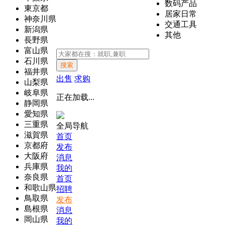
数码产品
東京都
居家日常
神奈川県
交通工具
新潟県
其他
長野県
富山県
石川県
搜索
福井県
出售
求购
山梨県
岐阜県
正在加载...
静岡県
愛知県
三重県
全局导航
滋賀県
首页
京都府
发布
大阪府
消息
兵庫県
我的
奈良県
首页
和歌山県
招聘
鳥取県
发布
島根県
消息
岡山県
我的