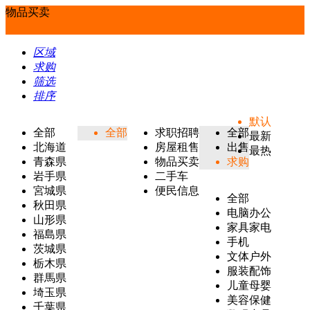
物品买卖
区域
求购
筛选
排序
默认
全部
全部
求职招聘
全部
最新
北海道
房屋租售
出售
最热
青森県
物品买卖
求购
岩手県
二手车
宮城県
便民信息
全部
秋田県
电脑办公
山形県
家具家电
福島県
手机
茨城県
文体户外
栃木県
服装配饰
群馬県
儿童母婴
埼玉県
美容保健
千葉県