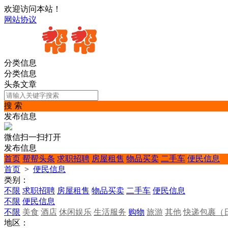
欢迎访问本站！
网站协议
分类信息
分类信息
头条文章
搜 索
发布信息
微信扫一扫打开
发布信息
首页
帮帮头条
求职招聘
房屋租售
物品买卖
二手车
便民信息
首页
>
便民信息
类别：
不限
求职招聘
房屋租售
物品买卖
二手车
便民信息
不限
便民信息
不限
美食
酒店
休闲娱乐
生活服务
购物
旅游
其他
快递包裹（
地区：