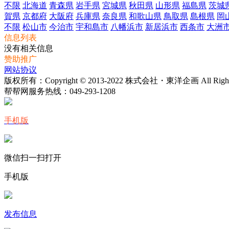
不限
北海道
青森県
岩手県
宮城県
秋田県
山形県
福島県
茨城
賀県
京都府
大阪府
兵庫県
奈良県
和歌山県
鳥取県
島根県
岡
不限
松山市
今治市
宇和島市
八幡浜市
新居浜市
西条市
大洲
信息列表
没有相关信息
赞助推广
网站协议
版权所有：Copyright © 2013-2022 株式会社・東洋企画 All Rights 
帮帮网服务热线：
049-293-1208
手机版
微信扫一扫打开
手机版
发布信息