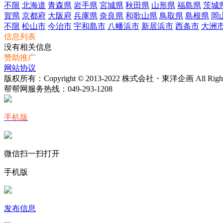
不限
北海道
青森県
岩手県
宮城県
秋田県
山形県
福島県
茨城
賀県
京都府
大阪府
兵庫県
奈良県
和歌山県
鳥取県
島根県
岡
不限
松山市
今治市
宇和島市
八幡浜市
新居浜市
西条市
大洲
信息列表
没有相关信息
赞助推广
网站协议
版权所有：Copyright © 2013-2022 株式会社・東洋企画 All Rights 
帮帮网服务热线：
049-293-1208
手机版
微信扫一扫打开
手机版
发布信息