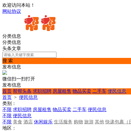
欢迎访问本站！
网站协议
分类信息
分类信息
头条文章
搜 索
发布信息
微信扫一扫打开
发布信息
首页
帮帮头条
求职招聘
房屋租售
物品买卖
二手车
便民信息
首页
>
便民信息
类别：
不限
求职招聘
房屋租售
物品买卖
二手车
便民信息
不限
便民信息
不限
美食
酒店
休闲娱乐
生活服务
购物
旅游
其他
快递包裹（
地区：