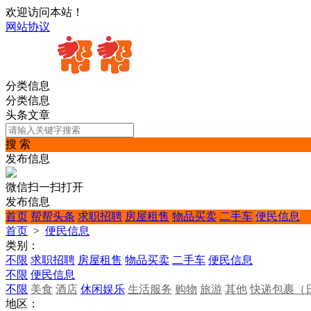
欢迎访问本站！
网站协议
分类信息
分类信息
头条文章
搜 索
发布信息
微信扫一扫打开
发布信息
首页
帮帮头条
求职招聘
房屋租售
物品买卖
二手车
便民信息
首页
>
便民信息
类别：
不限
求职招聘
房屋租售
物品买卖
二手车
便民信息
不限
便民信息
不限
美食
酒店
休闲娱乐
生活服务
购物
旅游
其他
快递包裹（
地区：