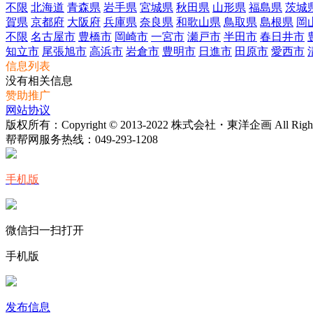
不限
北海道
青森県
岩手県
宮城県
秋田県
山形県
福島県
茨城
賀県
京都府
大阪府
兵庫県
奈良県
和歌山県
鳥取県
島根県
岡
不限
名古屋市
豊橋市
岡崎市
一宮市
瀬戸市
半田市
春日井市
知立市
尾張旭市
高浜市
岩倉市
豊明市
日進市
田原市
愛西市
信息列表
没有相关信息
赞助推广
网站协议
版权所有：Copyright © 2013-2022 株式会社・東洋企画 All Rights 
帮帮网服务热线：
049-293-1208
手机版
微信扫一扫打开
手机版
发布信息