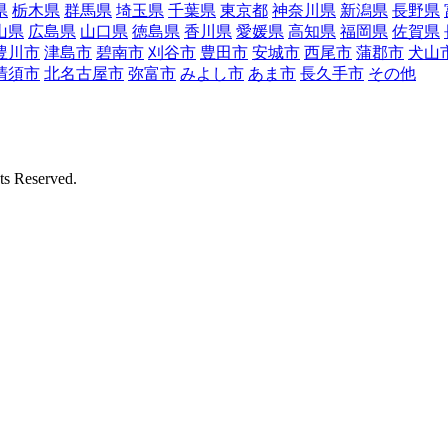
県
栃木県
群馬県
埼玉県
千葉県
東京都
神奈川県
新潟県
長野県
山県
広島県
山口県
徳島県
香川県
愛媛県
高知県
福岡県
佐賀県
豊川市
津島市
碧南市
刈谷市
豊田市
安城市
西尾市
蒲郡市
犬山
清須市
北名古屋市
弥富市
みよし市
あま市
長久手市
その他
Reserved.