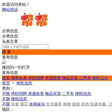
欢迎访问本站！
网站协议
分类信息
分类信息
头条文章
搜 索
发布信息
微信扫一扫打开
发布信息
首页
帮帮头条
求职招聘
房屋租售
物品买卖
二手车
便民信息
首页
>
便民信息
类别：
不限
求职招聘
房屋租售
物品买卖
二手车
便民信息
不限
便民信息
不限
美食
酒店
休闲娱乐
生活服务
购物
旅游
其他
快递包裹（
地区：