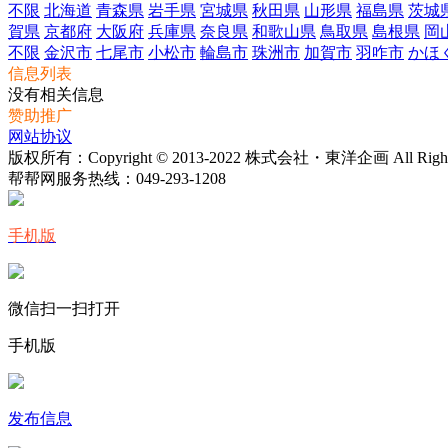
不限
北海道
青森県
岩手県
宮城県
秋田県
山形県
福島県
茨城
賀県
京都府
大阪府
兵庫県
奈良県
和歌山県
鳥取県
島根県
岡
不限
金沢市
七尾市
小松市
輪島市
珠洲市
加賀市
羽咋市
かほ
信息列表
没有相关信息
赞助推广
网站协议
版权所有：Copyright © 2013-2022 株式会社・東洋企画 All Rights 
帮帮网服务热线：
049-293-1208
手机版
微信扫一扫打开
手机版
发布信息