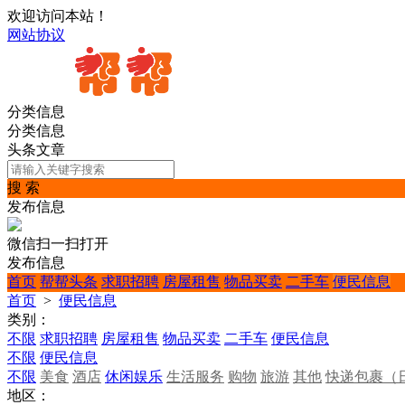
欢迎访问本站！
网站协议
分类信息
分类信息
头条文章
搜 索
发布信息
微信扫一扫打开
发布信息
首页
帮帮头条
求职招聘
房屋租售
物品买卖
二手车
便民信息
首页
>
便民信息
类别：
不限
求职招聘
房屋租售
物品买卖
二手车
便民信息
不限
便民信息
不限
美食
酒店
休闲娱乐
生活服务
购物
旅游
其他
快递包裹（
地区：