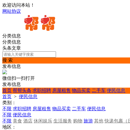
欢迎访问本站！
网站协议
分类信息
分类信息
头条文章
搜 索
发布信息
微信扫一扫打开
发布信息
首页
帮帮头条
求职招聘
房屋租售
物品买卖
二手车
便民信息
首页
>
便民信息
类别：
不限
求职招聘
房屋租售
物品买卖
二手车
便民信息
不限
便民信息
不限
美食
酒店
休闲娱乐
生活服务
购物
旅游
其他
快递包裹（
地区：