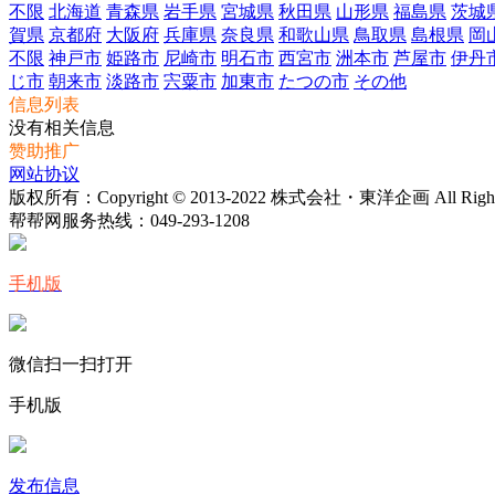
不限
北海道
青森県
岩手県
宮城県
秋田県
山形県
福島県
茨城
賀県
京都府
大阪府
兵庫県
奈良県
和歌山県
鳥取県
島根県
岡
不限
神戸市
姫路市
尼崎市
明石市
西宮市
洲本市
芦屋市
伊丹
じ市
朝来市
淡路市
宍粟市
加東市
たつの市
その他
信息列表
没有相关信息
赞助推广
网站协议
版权所有：Copyright © 2013-2022 株式会社・東洋企画 All Rights 
帮帮网服务热线：
049-293-1208
手机版
微信扫一扫打开
手机版
发布信息