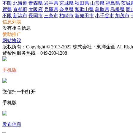
不限
北海道
青森県
岩手県
宮城県
秋田県
山形県
福島県
茨城
賀県
京都府
大阪府
兵庫県
奈良県
和歌山県
鳥取県
島根県
岡
不限
新潟市
長岡市
三条市
柏崎市
新発田市
小千谷市
加茂市
信息列表
没有相关信息
赞助推广
网站协议
版权所有：Copyright © 2013-2022 株式会社・東洋企画 All Rights 
帮帮网服务热线：
049-293-1208
手机版
微信扫一扫打开
手机版
发布信息