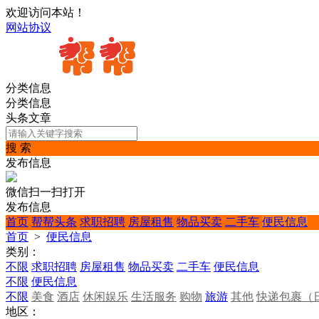
欢迎访问本站！
网站协议
分类信息
分类信息
头条文章
搜 索
发布信息
微信扫一扫打开
发布信息
首页
帮帮头条
求职招聘
房屋租售
物品买卖
二手车
便民信息
首页
>
便民信息
类别：
不限
求职招聘
房屋租售
物品买卖
二手车
便民信息
不限
便民信息
不限
美食
酒店
休闲娱乐
生活服务
购物
旅游
其他
快递包裹（
地区：