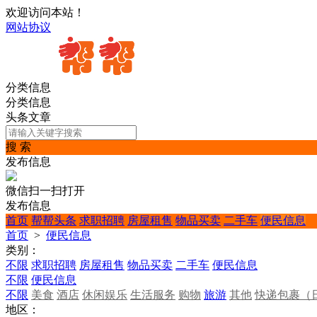
欢迎访问本站！
网站协议
分类信息
分类信息
头条文章
搜 索
发布信息
微信扫一扫打开
发布信息
首页
帮帮头条
求职招聘
房屋租售
物品买卖
二手车
便民信息
首页
>
便民信息
类别：
不限
求职招聘
房屋租售
物品买卖
二手车
便民信息
不限
便民信息
不限
美食
酒店
休闲娱乐
生活服务
购物
旅游
其他
快递包裹（
地区：