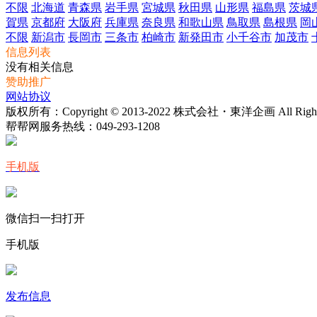
不限
北海道
青森県
岩手県
宮城県
秋田県
山形県
福島県
茨城
賀県
京都府
大阪府
兵庫県
奈良県
和歌山県
鳥取県
島根県
岡
不限
新潟市
長岡市
三条市
柏崎市
新発田市
小千谷市
加茂市
信息列表
没有相关信息
赞助推广
网站协议
版权所有：Copyright © 2013-2022 株式会社・東洋企画 All Rights 
帮帮网服务热线：
049-293-1208
手机版
微信扫一扫打开
手机版
发布信息