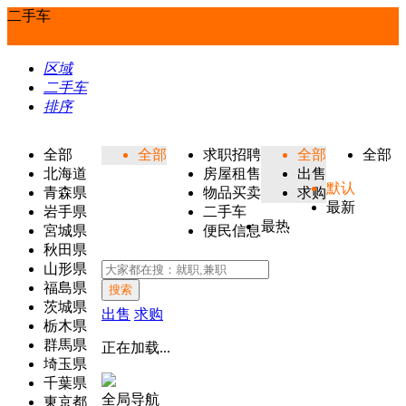
二手车
区域
二手车
排序
全部
全部
求职招聘
全部
全部
北海道
房屋租售
出售
默认
青森県
物品买卖
求购
最新
岩手県
二手车
最热
宮城県
便民信息
秋田県
山形県
福島県
搜索
茨城県
出售
求购
栃木県
群馬県
正在加载...
埼玉県
千葉県
全局导航
東京都