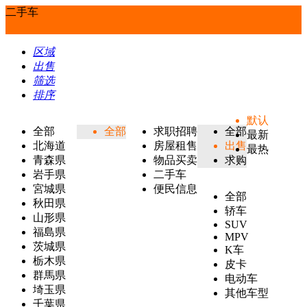
二手车
区域
出售
筛选
排序
默认
全部
全部
求职招聘
全部
最新
北海道
房屋租售
出售
最热
青森県
物品买卖
求购
岩手県
二手车
宮城県
便民信息
全部
秋田県
轿车
山形県
SUV
福島県
MPV
茨城県
K车
栃木県
皮卡
群馬県
电动车
埼玉県
其他车型
千葉県