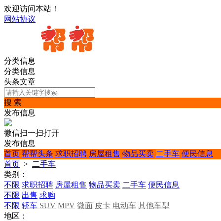
欢迎访问本站！
网站协议
分类信息
分类信息
头条文章
搜 索
发布信息
微信扫一扫打开
发布信息
首页
帮帮头条
求职招聘
房屋租售
物品买卖
二手车
便民信息
首页
>
二手车
类别：
不限
求职招聘
房屋租售
物品买卖
二手车
便民信息
不限
出售
求购
不限
轿车
SUV
MPV
微面
皮卡
电动车
其他车型
地区：