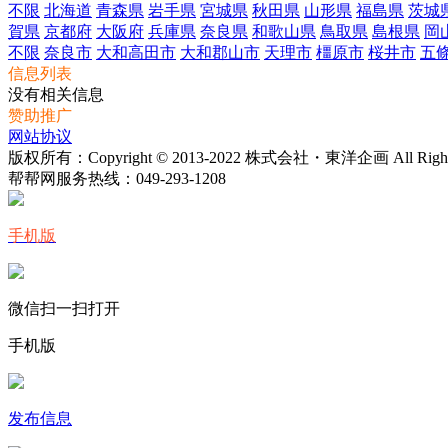
不限
北海道
青森県
岩手県
宮城県
秋田県
山形県
福島県
茨城
賀県
京都府
大阪府
兵庫県
奈良県
和歌山県
鳥取県
島根県
岡
不限
奈良市
大和高田市
大和郡山市
天理市
橿原市
桜井市
五
信息列表
没有相关信息
赞助推广
网站协议
版权所有：Copyright © 2013-2022 株式会社・東洋企画 All Rights 
帮帮网服务热线：
049-293-1208
手机版
微信扫一扫打开
手机版
发布信息