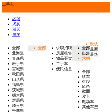
二手车
区域
求购
筛选
排序
默认
全部
全部
求职招聘
全部
最新
北海道
房屋租售
出售
最热
青森県
物品买卖
求购
岩手県
二手车
宮城県
便民信息
全部
秋田県
轿车
山形県
SUV
福島県
MPV
茨城県
微面
栃木県
皮卡
群馬県
电动车
埼玉県
其他车型
千葉県