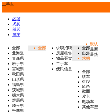
二手车
区域
求购
筛选
排序
默认
全部
全部
求职招聘
全部
最新
北海道
房屋租售
出售
最热
青森県
物品买卖
求购
岩手県
二手车
宮城県
便民信息
全部
秋田県
轿车
山形県
SUV
福島県
MPV
茨城県
微面
栃木県
皮卡
群馬県
电动车
埼玉県
其他车型
千葉県