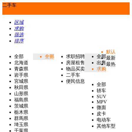
二手车
区域
求购
筛选
排序
默认
全部
全部
求职招聘
全部
最新
北海道
房屋租售
出售
最热
青森県
物品买卖
求购
岩手県
二手车
宮城県
便民信息
全部
秋田県
轿车
山形県
SUV
福島県
MPV
茨城県
微面
栃木県
皮卡
群馬県
电动车
埼玉県
其他车型
千葉県