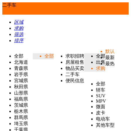
二手车
区域
求购
筛选
排序
默认
全部
全部
求职招聘
全部
最新
北海道
房屋租售
出售
最热
青森県
物品买卖
求购
岩手県
二手车
宮城県
便民信息
全部
秋田県
轿车
山形県
SUV
福島県
MPV
茨城県
微面
栃木県
皮卡
群馬県
电动车
埼玉県
其他车型
千葉県