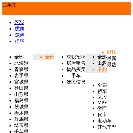
二手车
区域
求购
筛选
排序
默认
全部
全部
求职招聘
全部
最新
北海道
房屋租售
出售
最热
青森県
物品买卖
求购
岩手県
二手车
宮城県
便民信息
全部
秋田県
轿车
山形県
SUV
福島県
MPV
茨城県
微面
栃木県
皮卡
群馬県
电动车
埼玉県
其他车型
千葉県