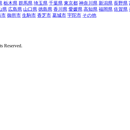
県
栃木県
群馬県
埼玉県
千葉県
東京都
神奈川県
新潟県
長野県
山県
広島県
山口県
徳島県
香川県
愛媛県
高知県
福岡県
佐賀県
條市
御所市
生駒市
香芝市
葛城市
宇陀市
その他
Reserved.