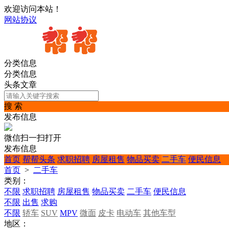
欢迎访问本站！
网站协议
分类信息
分类信息
头条文章
搜 索
发布信息
微信扫一扫打开
发布信息
首页
帮帮头条
求职招聘
房屋租售
物品买卖
二手车
便民信息
首页
>
二手车
类别：
不限
求职招聘
房屋租售
物品买卖
二手车
便民信息
不限
出售
求购
不限
轿车
SUV
MPV
微面
皮卡
电动车
其他车型
地区：