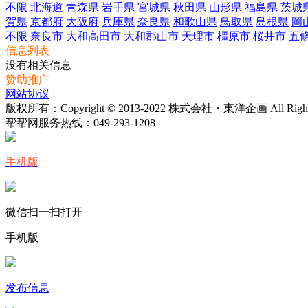
不限
北海道
青森県
岩手県
宮城県
秋田県
山形県
福島県
茨城
賀県
京都府
大阪府
兵庫県
奈良県
和歌山県
鳥取県
島根県
岡
不限
奈良市
大和高田市
大和郡山市
天理市
橿原市
桜井市
五
信息列表
没有相关信息
赞助推广
网站协议
版权所有：Copyright © 2013-2022 株式会社・東洋企画 All Rights 
帮帮网服务热线：
049-293-1208
手机版
微信扫一扫打开
手机版
发布信息