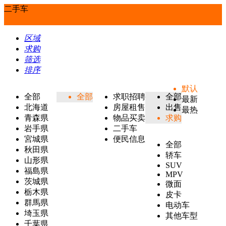
二手车
区域
求购
筛选
排序
默认
全部
全部
求职招聘
全部
最新
北海道
房屋租售
出售
最热
青森県
物品买卖
求购
岩手県
二手车
宮城県
便民信息
全部
秋田県
轿车
山形県
SUV
福島県
MPV
茨城県
微面
栃木県
皮卡
群馬県
电动车
埼玉県
其他车型
千葉県