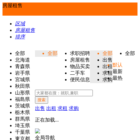
房屋租售
区域
房屋租售
排序
全部
全部
求职招聘
全部
全部
北海道
房屋租售
出售
默认
青森県
物品买卖
出租
最新
岩手県
二手车
求租
最热
宮城県
便民信息
求购
秋田県
山形県
福島県
搜索
茨城県
出售
出租
求租
求购
栃木県
群馬県
正在加载...
埼玉県
千葉県
全局导航
東京都