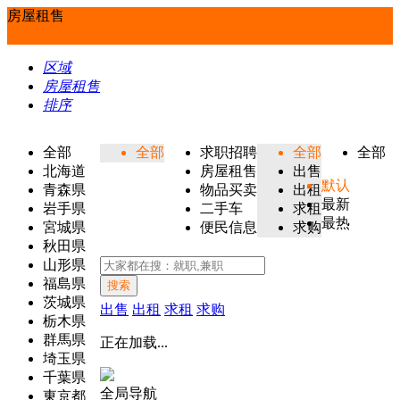
房屋租售
区域
房屋租售
排序
全部
全部
求职招聘
全部
全部
北海道
房屋租售
出售
默认
青森県
物品买卖
出租
最新
岩手県
二手车
求租
最热
宮城県
便民信息
求购
秋田県
山形県
福島県
搜索
茨城県
出售
出租
求租
求购
栃木県
群馬県
正在加载...
埼玉県
千葉県
全局导航
東京都