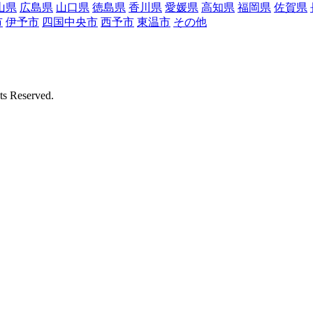
山県
広島県
山口県
徳島県
香川県
愛媛県
高知県
福岡県
佐賀県
市
伊予市
四国中央市
西予市
東温市
その他
Reserved.