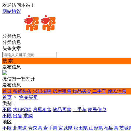
欢迎访问本站！
网站协议
分类信息
分类信息
头条文章
搜 索
发布信息
微信扫一扫打开
发布信息
首页
帮帮头条
求职招聘
房屋租售
物品买卖
二手车
便民信息
首页
>
物品买卖
类别：
不限
求职招聘
房屋租售
物品买卖
二手车
便民信息
不限
出售
求购
地区：
不限
北海道
青森県
岩手県
宮城県
秋田県
山形県
福島県
茨城