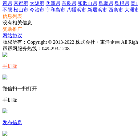
賀県
京都府
大阪府
兵庫県
奈良県
和歌山県
鳥取県
島根県
岡
不限
松山市
今治市
宇和島市
八幡浜市
新居浜市
西条市
大洲
信息列表
没有相关信息
赞助推广
网站协议
版权所有：Copyright © 2013-2022 株式会社・東洋企画 All Rights 
帮帮网服务热线：
049-293-1208
手机版
微信扫一扫打开
手机版
发布信息