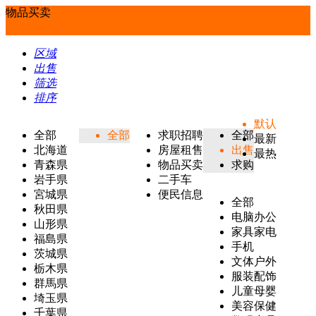
物品买卖
区域
出售
筛选
排序
默认
全部
全部
求职招聘
全部
最新
北海道
房屋租售
出售
最热
青森県
物品买卖
求购
岩手県
二手车
宮城県
便民信息
全部
秋田県
电脑办公
山形県
家具家电
福島県
手机
茨城県
文体户外
栃木県
服装配饰
群馬県
儿童母婴
埼玉県
美容保健
千葉県