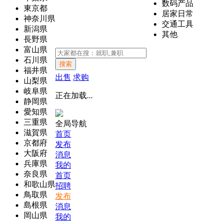
数码产品
東京都
居家日常
神奈川県
交通工具
新潟県
其他
長野県
富山県
石川県
搜索
福井県
出售
求购
山梨県
岐阜県
正在加载...
静岡県
愛知県
三重県
全局导航
滋賀県
首页
京都府
发布
大阪府
消息
兵庫県
我的
奈良県
首页
和歌山県
招聘
鳥取県
发布
島根県
消息
岡山県
我的