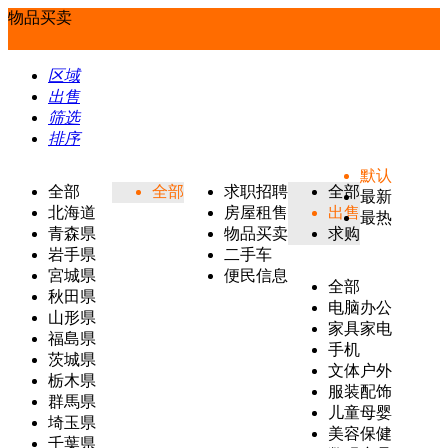
物品买卖
区域
出售
筛选
排序
默认
全部
全部
求职招聘
全部
最新
北海道
房屋租售
出售
最热
青森県
物品买卖
求购
岩手県
二手车
宮城県
便民信息
全部
秋田県
电脑办公
山形県
家具家电
福島県
手机
茨城県
文体户外
栃木県
服装配饰
群馬県
儿童母婴
埼玉県
美容保健
千葉県