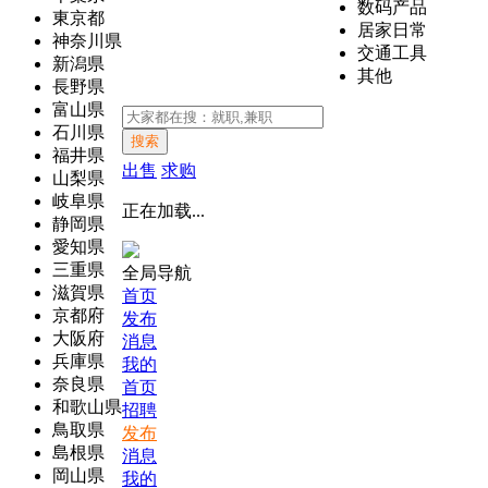
数码产品
東京都
居家日常
神奈川県
交通工具
新潟県
其他
長野県
富山県
石川県
搜索
福井県
出售
求购
山梨県
岐阜県
正在加载...
静岡県
愛知県
三重県
全局导航
滋賀県
首页
京都府
发布
大阪府
消息
兵庫県
我的
奈良県
首页
和歌山県
招聘
鳥取県
发布
島根県
消息
岡山県
我的