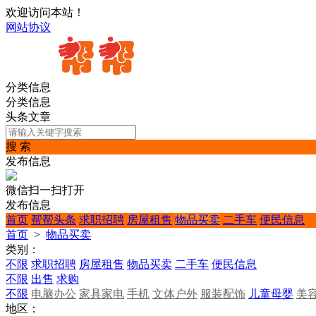
欢迎访问本站！
网站协议
分类信息
分类信息
头条文章
搜 索
发布信息
微信扫一扫打开
发布信息
首页
帮帮头条
求职招聘
房屋租售
物品买卖
二手车
便民信息
首页
>
物品买卖
类别：
不限
求职招聘
房屋租售
物品买卖
二手车
便民信息
不限
出售
求购
不限
电脑办公
家具家电
手机
文体户外
服装配饰
儿童母婴
美
地区：