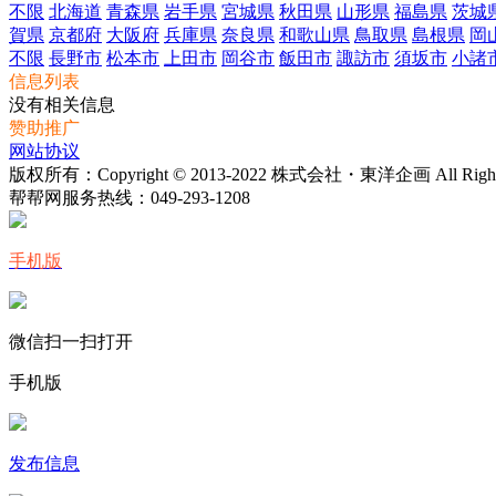
不限
北海道
青森県
岩手県
宮城県
秋田県
山形県
福島県
茨城
賀県
京都府
大阪府
兵庫県
奈良県
和歌山県
鳥取県
島根県
岡
不限
長野市
松本市
上田市
岡谷市
飯田市
諏訪市
須坂市
小諸
信息列表
没有相关信息
赞助推广
网站协议
版权所有：Copyright © 2013-2022 株式会社・東洋企画 All Rights 
帮帮网服务热线：
049-293-1208
手机版
微信扫一扫打开
手机版
发布信息