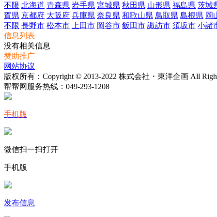
不限
北海道
青森県
岩手県
宮城県
秋田県
山形県
福島県
茨城
賀県
京都府
大阪府
兵庫県
奈良県
和歌山県
鳥取県
島根県
岡
不限
長野市
松本市
上田市
岡谷市
飯田市
諏訪市
須坂市
小諸
信息列表
没有相关信息
赞助推广
网站协议
版权所有：Copyright © 2013-2022 株式会社・東洋企画 All Rights 
帮帮网服务热线：
049-293-1208
手机版
微信扫一扫打开
手机版
发布信息