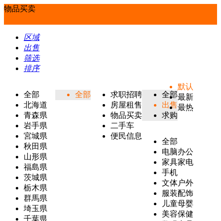
物品买卖
区域
出售
筛选
排序
默认
全部
全部
求职招聘
全部
最新
北海道
房屋租售
出售
最热
青森県
物品买卖
求购
岩手県
二手车
宮城県
便民信息
全部
秋田県
电脑办公
山形県
家具家电
福島県
手机
茨城県
文体户外
栃木県
服装配饰
群馬県
儿童母婴
埼玉県
美容保健
千葉県