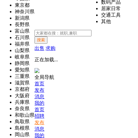
数码产品
東京都
居家日常
神奈川県
交通工具
新潟県
其他
長野県
富山県
石川県
搜索
福井県
出售
求购
山梨県
岐阜県
正在加载...
静岡県
愛知県
三重県
全局导航
滋賀県
首页
京都府
发布
大阪府
消息
兵庫県
我的
奈良県
首页
和歌山県
招聘
鳥取県
发布
島根県
消息
岡山県
我的