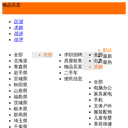
物品买卖
区域
求购
筛选
排序
默认
全部
全部
求职招聘
全部
最新
北海道
房屋租售
出售
最热
青森県
物品买卖
求购
岩手県
二手车
宮城県
便民信息
全部
秋田県
电脑办公
山形県
家具家电
福島県
手机
茨城県
文体户外
栃木県
服装配饰
群馬県
儿童母婴
埼玉県
美容保健
千葉県