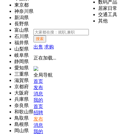
数码产品
東京都
居家日常
神奈川県
交通工具
新潟県
其他
長野県
富山県
石川県
搜索
福井県
出售
求购
山梨県
岐阜県
正在加载...
静岡県
愛知県
三重県
全局导航
滋賀県
首页
京都府
发布
大阪府
消息
兵庫県
我的
奈良県
首页
和歌山県
招聘
鳥取県
发布
島根県
消息
岡山県
我的