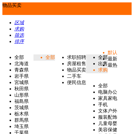
物品买卖
区域
求购
筛选
排序
默认
全部
全部
求职招聘
全部
最新
北海道
房屋租售
出售
最热
青森県
物品买卖
求购
岩手県
二手车
宮城県
便民信息
全部
秋田県
电脑办公
山形県
家具家电
福島県
手机
茨城県
文体户外
栃木県
服装配饰
群馬県
儿童母婴
埼玉県
美容保健
千葉県