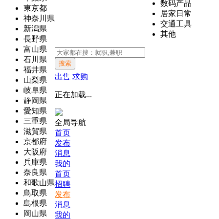
数码产品
東京都
居家日常
神奈川県
交通工具
新潟県
其他
長野県
富山県
石川県
搜索
福井県
出售
求购
山梨県
岐阜県
正在加载...
静岡県
愛知県
三重県
全局导航
滋賀県
首页
京都府
发布
大阪府
消息
兵庫県
我的
奈良県
首页
和歌山県
招聘
鳥取県
发布
島根県
消息
岡山県
我的