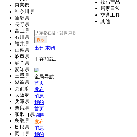
数码产品
東京都
居家日常
神奈川県
交通工具
新潟県
其他
長野県
富山県
石川県
搜索
福井県
出售
求购
山梨県
岐阜県
正在加载...
静岡県
愛知県
三重県
全局导航
滋賀県
首页
京都府
发布
大阪府
消息
兵庫県
我的
奈良県
首页
和歌山県
招聘
鳥取県
发布
島根県
消息
岡山県
我的