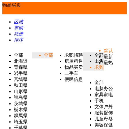
物品买卖
区域
求购
筛选
排序
默认
全部
全部
求职招聘
全部
最新
北海道
房屋租售
出售
最热
青森県
物品买卖
求购
岩手県
二手车
宮城県
便民信息
全部
秋田県
电脑办公
山形県
家具家电
福島県
手机
茨城県
文体户外
栃木県
服装配饰
群馬県
儿童母婴
埼玉県
美容保健
千葉県