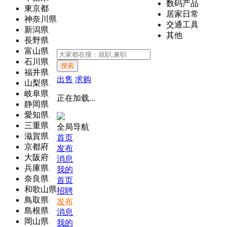
数码产品
東京都
居家日常
神奈川県
交通工具
新潟県
其他
長野県
富山県
石川県
搜索
福井県
出售
求购
山梨県
岐阜県
正在加载...
静岡県
愛知県
三重県
全局导航
滋賀県
首页
京都府
发布
大阪府
消息
兵庫県
我的
奈良県
首页
和歌山県
招聘
鳥取県
发布
島根県
消息
岡山県
我的