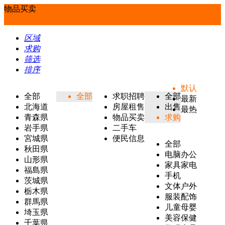
物品买卖
区域
求购
筛选
排序
默认
全部
全部
求职招聘
全部
最新
北海道
房屋租售
出售
最热
青森県
物品买卖
求购
岩手県
二手车
宮城県
便民信息
全部
秋田県
电脑办公
山形県
家具家电
福島県
手机
茨城県
文体户外
栃木県
服装配饰
群馬県
儿童母婴
埼玉県
美容保健
千葉県