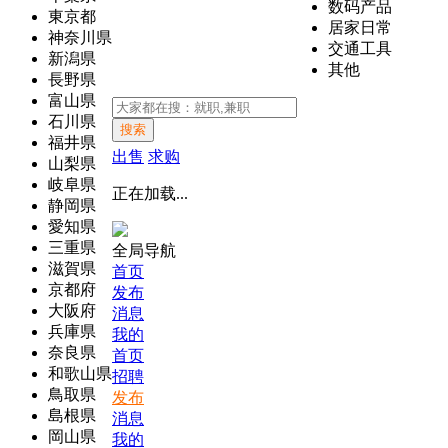
数码产品
東京都
居家日常
神奈川県
交通工具
新潟県
其他
長野県
富山県
石川県
搜索
福井県
出售
求购
山梨県
岐阜県
正在加载...
静岡県
愛知県
三重県
全局导航
滋賀県
首页
京都府
发布
大阪府
消息
兵庫県
我的
奈良県
首页
和歌山県
招聘
鳥取県
发布
島根県
消息
岡山県
我的