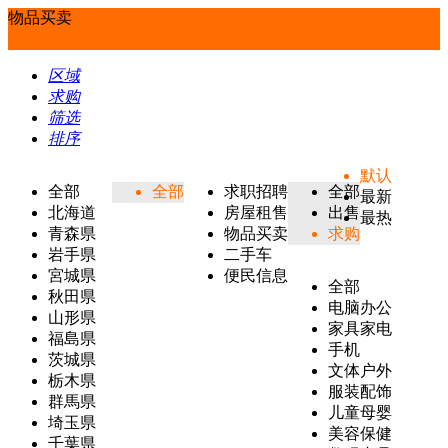
物品买卖
区域
求购
筛选
排序
默认
全部
全部
求职招聘
全部
最新
北海道
房屋租售
出售
最热
青森県
物品买卖
求购
岩手県
二手车
宮城県
便民信息
全部
秋田県
电脑办公
山形県
家具家电
福島県
手机
茨城県
文体户外
栃木県
服装配饰
群馬県
儿童母婴
埼玉県
美容保健
千葉県