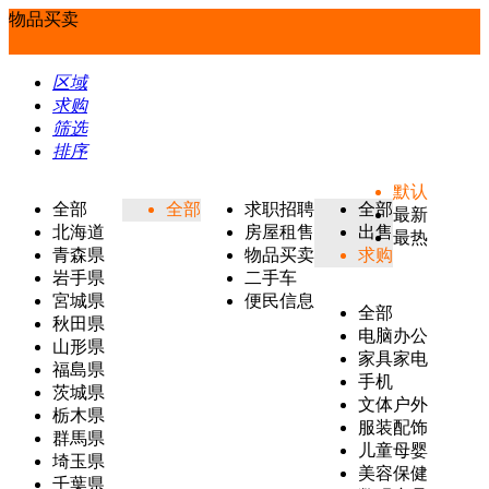
物品买卖
区域
求购
筛选
排序
默认
全部
全部
求职招聘
全部
最新
北海道
房屋租售
出售
最热
青森県
物品买卖
求购
岩手県
二手车
宮城県
便民信息
全部
秋田県
电脑办公
山形県
家具家电
福島県
手机
茨城県
文体户外
栃木県
服装配饰
群馬県
儿童母婴
埼玉県
美容保健
千葉県