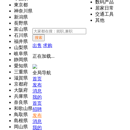
数码产品
東京都
居家日常
神奈川県
交通工具
新潟県
其他
長野県
富山県
石川県
搜索
福井県
出售
求购
山梨県
岐阜県
正在加载...
静岡県
愛知県
三重県
全局导航
滋賀県
首页
京都府
发布
大阪府
消息
兵庫県
我的
奈良県
首页
和歌山県
招聘
鳥取県
发布
島根県
消息
岡山県
我的