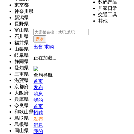
数码产品
東京都
居家日常
神奈川県
交通工具
新潟県
其他
長野県
富山県
石川県
搜索
福井県
出售
求购
山梨県
岐阜県
正在加载...
静岡県
愛知県
三重県
全局导航
滋賀県
首页
京都府
发布
大阪府
消息
兵庫県
我的
奈良県
首页
和歌山県
招聘
鳥取県
发布
島根県
消息
岡山県
我的