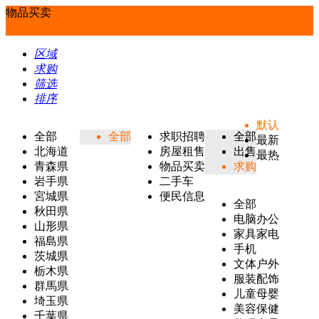
物品买卖
区域
求购
筛选
排序
默认
全部
全部
求职招聘
全部
最新
北海道
房屋租售
出售
最热
青森県
物品买卖
求购
岩手県
二手车
宮城県
便民信息
全部
秋田県
电脑办公
山形県
家具家电
福島県
手机
茨城県
文体户外
栃木県
服装配饰
群馬県
儿童母婴
埼玉県
美容保健
千葉県