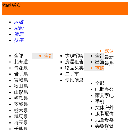
物品买卖
区域
求购
筛选
排序
默认
全部
全部
求职招聘
全部
最新
北海道
房屋租售
出售
最热
青森県
物品买卖
求购
岩手県
二手车
宮城県
便民信息
全部
秋田県
电脑办公
山形県
家具家电
福島県
手机
茨城県
文体户外
栃木県
服装配饰
群馬県
儿童母婴
埼玉県
美容保健
千葉県