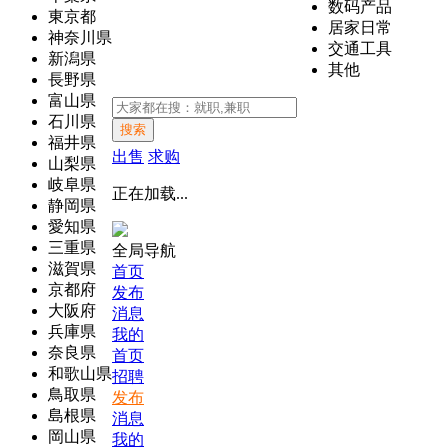
数码产品
東京都
居家日常
神奈川県
交通工具
新潟県
其他
長野県
富山県
石川県
搜索
福井県
出售
求购
山梨県
岐阜県
正在加载...
静岡県
愛知県
三重県
全局导航
滋賀県
首页
京都府
发布
大阪府
消息
兵庫県
我的
奈良県
首页
和歌山県
招聘
鳥取県
发布
島根県
消息
岡山県
我的