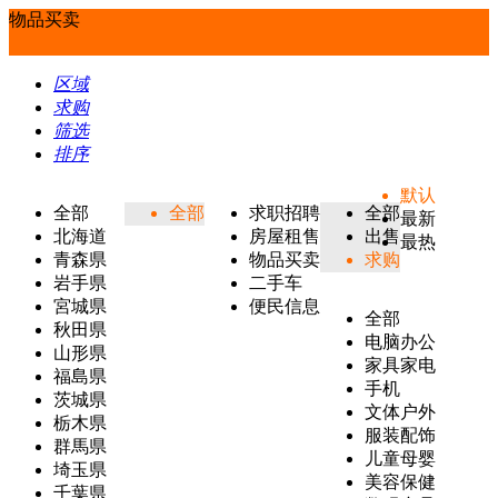
物品买卖
区域
求购
筛选
排序
默认
全部
全部
求职招聘
全部
最新
北海道
房屋租售
出售
最热
青森県
物品买卖
求购
岩手県
二手车
宮城県
便民信息
全部
秋田県
电脑办公
山形県
家具家电
福島県
手机
茨城県
文体户外
栃木県
服装配饰
群馬県
儿童母婴
埼玉県
美容保健
千葉県