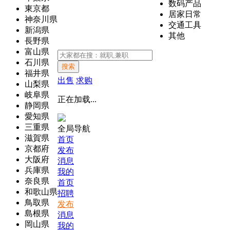
数码产品
東京都
居家日常
神奈川県
交通工具
新潟県
其他
長野県
富山県
石川県
搜索
福井県
出售
求购
山梨県
岐阜県
正在加载...
静岡県
愛知県
三重県
全局导航
滋賀県
首页
京都府
发布
大阪府
消息
兵庫県
我的
奈良県
首页
和歌山県
招聘
鳥取県
发布
島根県
消息
岡山県
我的