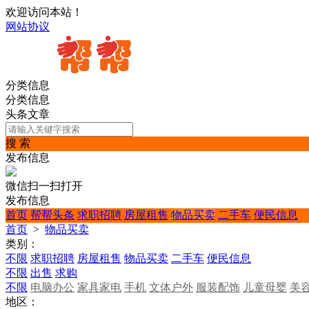
欢迎访问本站！
网站协议
分类信息
分类信息
头条文章
搜 索
发布信息
微信扫一扫打开
发布信息
首页
帮帮头条
求职招聘
房屋租售
物品买卖
二手车
便民信息
首页
>
物品买卖
类别：
不限
求职招聘
房屋租售
物品买卖
二手车
便民信息
不限
出售
求购
不限
电脑办公
家具家电
手机
文体户外
服装配饰
儿童母婴
美
地区：