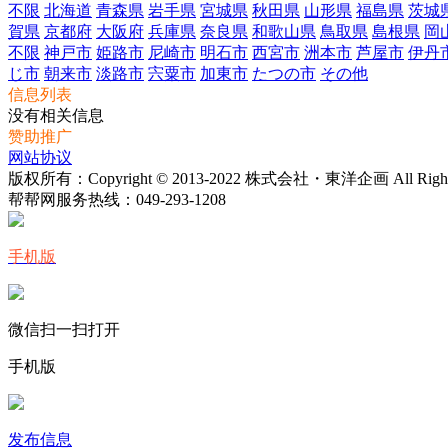
不限
北海道
青森県
岩手県
宮城県
秋田県
山形県
福島県
茨城
賀県
京都府
大阪府
兵庫県
奈良県
和歌山県
鳥取県
島根県
岡
不限
神戸市
姫路市
尼崎市
明石市
西宮市
洲本市
芦屋市
伊丹
じ市
朝来市
淡路市
宍粟市
加東市
たつの市
その他
信息列表
没有相关信息
赞助推广
网站协议
版权所有：Copyright © 2013-2022 株式会社・東洋企画 All Rights 
帮帮网服务热线：
049-293-1208
手机版
微信扫一扫打开
手机版
发布信息