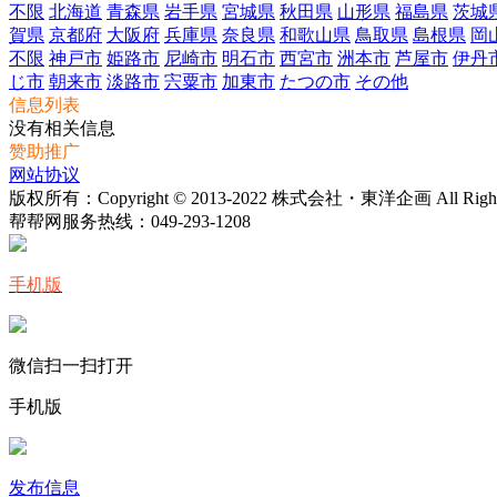
不限
北海道
青森県
岩手県
宮城県
秋田県
山形県
福島県
茨城
賀県
京都府
大阪府
兵庫県
奈良県
和歌山県
鳥取県
島根県
岡
不限
神戸市
姫路市
尼崎市
明石市
西宮市
洲本市
芦屋市
伊丹
じ市
朝来市
淡路市
宍粟市
加東市
たつの市
その他
信息列表
没有相关信息
赞助推广
网站协议
版权所有：Copyright © 2013-2022 株式会社・東洋企画 All Rights 
帮帮网服务热线：
049-293-1208
手机版
微信扫一扫打开
手机版
发布信息