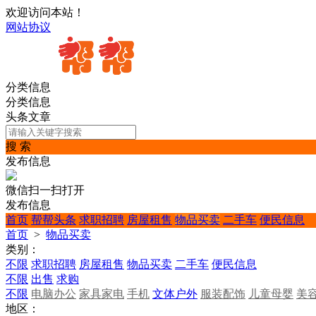
欢迎访问本站！
网站协议
分类信息
分类信息
头条文章
搜 索
发布信息
微信扫一扫打开
发布信息
首页
帮帮头条
求职招聘
房屋租售
物品买卖
二手车
便民信息
首页
>
物品买卖
类别：
不限
求职招聘
房屋租售
物品买卖
二手车
便民信息
不限
出售
求购
不限
电脑办公
家具家电
手机
文体户外
服装配饰
儿童母婴
美
地区：